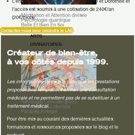
L’entrée se fait sur entretien avec Pierre et Dorothée et
l’accès est soumis à une cotisation de 240€/an
Méditation et Attention divisée
(20€/mois).
Psychologie quantique
Belle Et Bien En Soi
Contactez-nous pour rejoindre le LAB
ARTS
DIVINATOIRES
Créateur de bien-être,
à vos côtés depuis 1999.
Les informations de ce site ainsi que les prestations
proposées ne remplacent en rien une consultation
médicale et ne permettent pas de se substituer à un
Astrologie Chinoise (Bazi)
traitement médical.
Astrologie Occidentale
Parapsychologie
Pour être mis au courant des dernières actualités,
formations et ressources proposées sur le blog et le