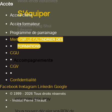
Week-ends vibratoires
Accès
S'équiper
Acces client
Accès formateur
Materiel Feng Shui
Librairie
Programme de parrainage
Mentions légales
VOIR LE CALENDRIER DES
•
FORMATIONS
CGU
•
Accompagnements
CGV
•
Confidentialité
Facebook
Instagram
Linkedin
Google
© 1999 - 2026 Tous droits réservés
GESTION DES RDV
- Institut Pierre Thirault
Vous pouvez décaler vos RDV de