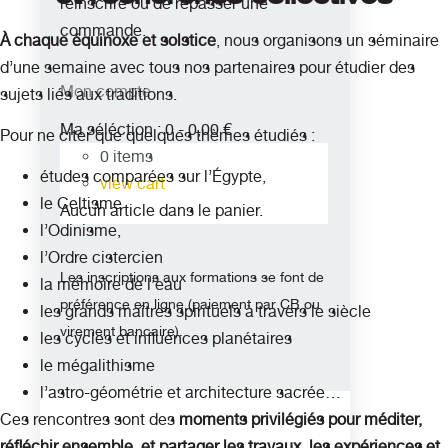
réinscrire ou de repasser une
commande.
À chaque équinoxe et solstice
, nous organisons un séminaire
d’une semaine avec tous nos partenaires pour étudier des
Mon compte
sujets liés aux traditions.
Ma séléction :
0
-
0,00
€
Pour ne citer que quelques thèmes étudiés :
0
items
études comparées sur l’Égypte,
view cart
le Celtisme
Aucun article dans le panier.
l’Odinisme,
l’Ordre cistercien
Les inscriptions aux formations se font de
la mémoire de l’eau
préférence en ligne (paiement par CB ou
les grands maîtres spirituels à travers le siècle
virement bancaire).
les cycles et influences planétaires
le mégalithisme
l’astro-géométrie et architecture sacrée…
Ces rencontres sont des
moments privilégiés pour méditer,
réfléchir ensemble, et partager les travaux, les expériences et