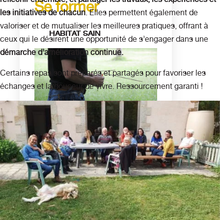
Se former
les initiatives de chacun
. Elles permettent également de
valoriser et de mutualiser les meilleures pratiques, offrant à
HABITAT SAIN
ceux qui le désirent une opportunité de s’engager dans une
démarche d’amélioration continue.
Certains repas sont préparés et partagés pour favoriser les
échanges et la douceur de vivre. Ressourcement garanti !
Géobiologie
Feng Shui
Nettoyage énergétique et
Clarification
TECHNIQUES
ÉNERGÉTIQUES