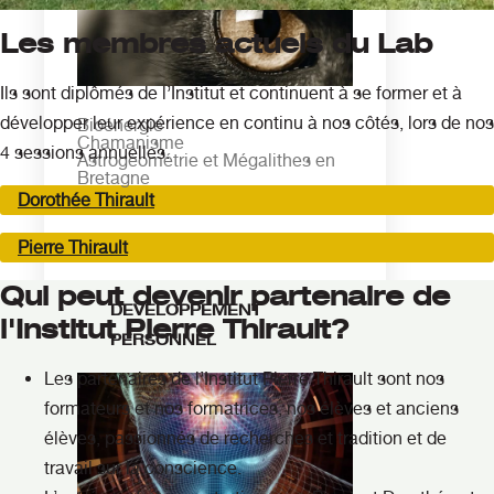
Les membres actuels du Lab
Ils sont diplômés de l’Institut et continuent à se former et à
développer leur expérience en continu à nos côtés, lors de nos
Bioénergie
Chamanisme
4 sessions annuelles.
Astrogéométrie et Mégalithes en
Bretagne
Dorothée Thirault
Pierre Thirault
Qui peut devenir partenaire de
DEVELOPPEMENT
l'Institut Pierre Thirault?
PERSONNEL
Les partenaires de l’Institut Pierre Thirault sont nos
formateurs et nos formatrices, nos élèves et anciens
élèves, passionnés de recherches et tradition et de
travail sur la conscience.