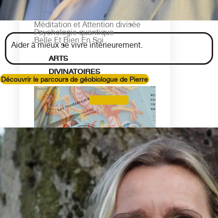
Méditation et Attention divisée
Psychologie quantique
Belle Et Bien En Soi
Aider à mieux se vivre intérieurement.
ARTS
DIVINATOIRES
Découvrir le parcours de géobiologue de Pierre
Linkedin-in
Astrologie Chinoise (Bazi)
Astrologie Occidentale
Parapsychologie