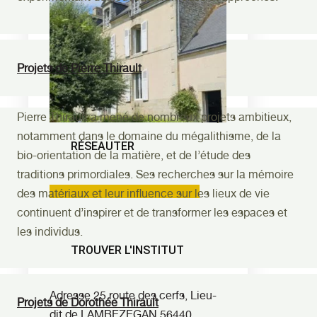
Projets de Pierre Thirault
Pierre Thirault a mené de nombreux projets ambitieux,
notamment dans le domaine du mégalithisme, de la
RÉSEAUTER
bio-orientation de la matière, et de l’étude des
traditions primordiales. Ses recherches sur la mémoire
Facebook
Linkedin
Instagram
des matériaux et leur influence sur les lieux de vie
continuent d’inspirer et de transformer les espaces et
les individus.
TROUVER L'INSTITUT
Adresse
25 route des cerfs, Lieu-
Projets de Dorothée Thirault
dit de LAMBEZEGAN 56440