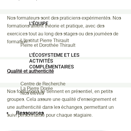
Nos formateurs sont des praticiens expérimentés. Nos
L'ÉQUIPE
formations allient théorie et pratique, avec des
exercices tout au long des stages ou des journées de
L'Institut Pierre Thirault
formation.
Pierre et Dorothée Thirault
L'ÉCOSYSTEME ET LES
ACTIVITÉS
COMPLÉMENTAIRES
Qualité et authenticité
Centre de Recherche
La Pierre Dorée
Nos formations se tiennent en présentiel, en petits
Nos élèves
groupes. Cela assure une qualité d’enseignement et
une authenticité dans les échanges, permettant un
Ressources
suivi personnalisé pour chaque stagiaire.