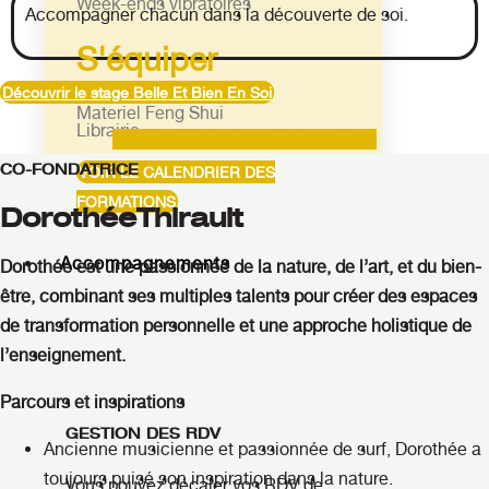
Week-ends vibratoires
Accompagner chacun dans la découverte de soi.
S'équiper
Découvrir le stage Belle Et Bien En Soi
Materiel Feng Shui
Librairie
Linkedin-in
Facebook-f
Instagram
CO-FONDATRICE
VOIR LE CALENDRIER DES
FORMATIONS
DorothéeThirault
Accompagnements
Dorothée est une passionnée de la nature, de l’art, et du bien-
être, combinant ses multiples talents pour créer des espaces
de transformation personnelle et une approche holistique de
l’enseignement.
Parcours et inspirations
GESTION DES RDV
Ancienne musicienne et passionnée de surf, Dorothée a
toujours puisé son inspiration dans la nature.
Vous pouvez décaler vos RDV de