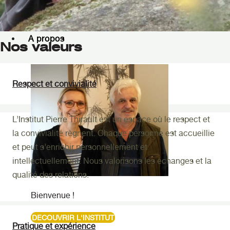
Cercle de femmes (à venir)
A propos
Nos valeurs
Respect et convivialité
L’Institut Pierre Thirault est un espace où le respect et
la convivialité règnent. Chaque personne est accueillie
et peut s’enrichir personnellement et
intellectuellement. Nous valorisons les échanges et la
qualité des relations.
Bienvenue !
DECOUVRIR L'INSTITUT
Pratique et expérience