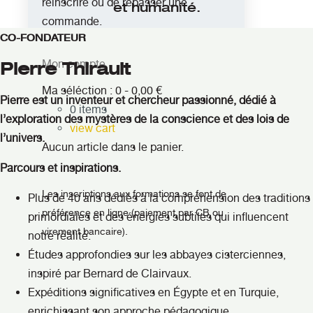
réinscrire ou de repasser une
et humanité.
commande.
CO-FONDATEUR
Mon compte
Pierre Thirault
Ma séléction :
0
-
0,00
€
Pierre est un inventeur et chercheur passionné, dédié à
0
items
l’exploration des mystères de la conscience et des lois de
view cart
l’univers.
Aucun article dans le panier.
Parcours et inspirations
.
Les inscriptions aux formations se font de
Plus de 40 ans dédiés à la compréhension des traditions
préférence en ligne (paiement par CB ou
primordiales et des énergies subtiles qui influencent
virement bancaire).
notre réalité.
Études approfondies sur les abbayes cisterciennes,
inspiré par Bernard de Clairvaux.
Expéditions significatives en Égypte et en Turquie,
enrichissant son approche pédagogique