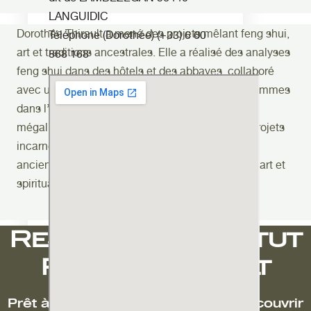
LANGUIDIC
Dorothée Thirault a mené des projets mêlant feng shui,
Téléphone (Dorothée)
(+33) 6 60
art et traditions ancestrales. Elle a réalisé des analyses
868 168
feng shui dans des hôtels et des abbayes, collaboré
avec une artiste de street art pour valoriser les femmes
dans l’espace public et créé un cromlech de 13
mégalithes aligné sur les axes solsticiaux. Ses projets
incarnent son engagement à intégrer les savoirs
anciens dans un cadre moderne et durable, liant art et
spiritualité.
Rejoignez l'Institut
Pierre Thirault
Prêt à transformer votre vie et à découvrir