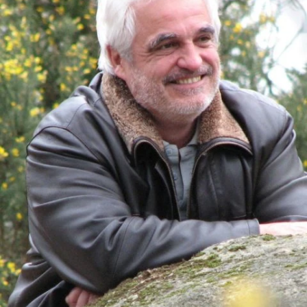
ARTS
DIVINATOIRES
Consultations BaZi – Astrologie
chinoise
HABITAT
SAIN
Consultations Feng Shui
Accompagnements
ENTREPRENEURIAT
Porteur de projet (à venir)
CERCLE