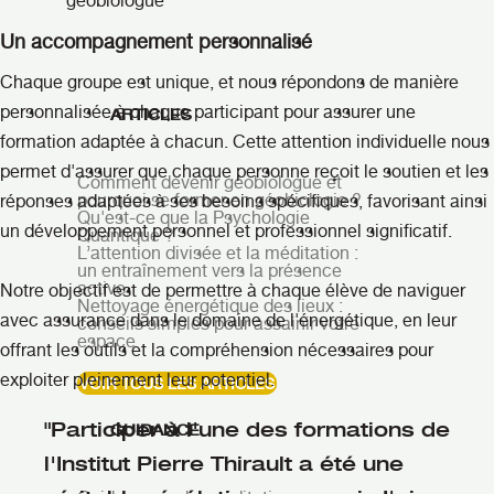
géobiologue
Un accompagnement personnalisé
Chaque groupe est unique, et nous répondons de manière
personnalisée à chaque participant pour assurer une
ARTICLES
formation adaptée à chacun. Cette attention individuelle nous
permet d'assurer que chaque personne reçoit le soutien et les
Comment devenir géobiologue et
pourquoi se former en géobiologie ?
réponses adaptées à ses besoins spécifiques, favorisant ainsi
Qu'est-ce que la Psychologie
un développement personnel et professionnel significatif.
Quantique ?
L’attention divisée et la méditation :
un entraînement vers la présence
active
Notre objectif est de permettre à chaque élève de naviguer
Nettoyage énergétique des lieux :
avec assurance dans le domaine de l'énergétique, en leur
conseils simples pour assainir votre
espace
offrant les outils et la compréhension nécessaires pour
exploiter pleinement leur potentiel.
VOIR TOUS LES ARTICLES
"Participer à l'une des formations de
GUIDANCE
l'Institut Pierre Thirault a été une