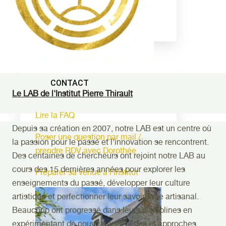
Leur rencontre avec l'Institut
Thirault
Contact
CONTACT
Le LAB de l'Institut Pierre Thirault
Lire la FAQ
Depuis sa création en 2007, notre LAB est un centre où
Poser une question par mail /
la passion pour le passé et l’innovation se rencontrent.
prendre RDV avec Dorothée
Des centaines de chercheurs ont rejoint notre LAB au
cours des 15 dernières années pour explorer les
Préparer sa venue à l'Institut
enseignements du passé, développer leur culture
artistique et perfectionner leur savoir-faire artisanal.
Beaucoup ont progressé dans leurs disciplines en
expérimentant de nouveaux remèdes et approches.