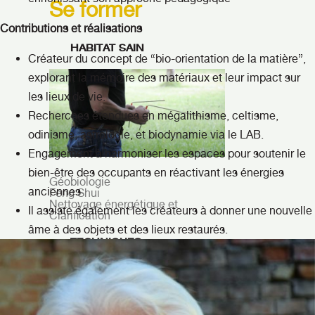
Se former
Contributions et réalisations
HABITAT SAIN
Créateur du concept de “bio-orientation de la matière”,
explorant la mémoire des matériaux et leur impact sur
les lieux de vie.
Recherches étendues en mégalithisme, celtisme,
odinisme, astrologie, et biodynamie via le LAB.
Engagement à harmoniser les espaces pour soutenir le
bien-être des occupants en réactivant les énergies
Géobiologie
anciennes
Feng Shui
Nettoyage énergétique et
Il assiste également les créateurs à donner une nouvelle
Clarification
âme à des objets et des lieux restaurés.
TECHNIQUES
ÉNERGÉTIQUES