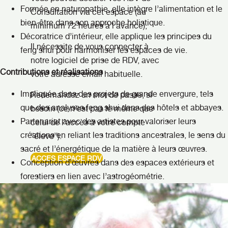
Formée en naturopathie, elle intègre l’alimentation et le
Consultation via cet espace (au
bien-être dans son approche holistique.
minimum 72 heures à l’avance),
Décoratrice d’intérieur, elle applique les principes du
Il nécessite de vous connecter à
feng shui pour harmoniser les espaces de vie.
notre logiciel de prise de RDV, avec
Contributions et réalisations
votre adresse email habituelle.
Impliquée dans des projets de grande envergure, tels
Redemandez un mot de passe, si
que des analyses feng shui dans des hôtels et abbayes.
besoin (ce n’est pas le même que
Partenariat avec des artistes pour valoriser leurs
celui de l’accès à votre compte
créations en reliant les traditions ancestrales, le sens du
“éleve”).
sacré et l’énergétique de la matière à leurs œuvres.
ACCES ESPACE RDV
Conception d’œuvres dans des espaces extérieurs et
forestiers en lien avec l’astrogéométrie.
Consultations