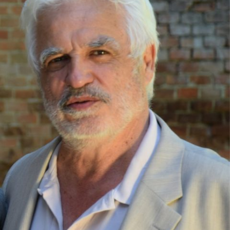
Bioénergie
Chamanisme
Astrogéométrie et Mégalithes en
Bretagne
DEVELOPPEMENT
PERSONNEL