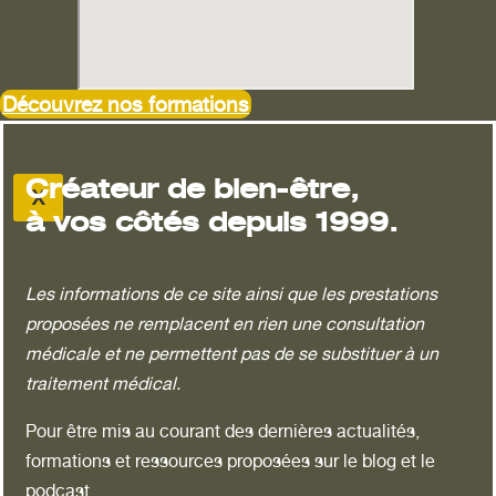
les enseignements uniques
de l'Institut Pierre Thirault ?
Découvrez nos formations
Créateur de bien-être,
X
à vos côtés depuis 1999.
Les informations de ce site ainsi que les prestations
proposées ne remplacent en rien une consultation
médicale et ne permettent pas de se substituer à un
traitement médical.
Pour être mis au courant des dernières actualités,
formations et ressources proposées sur le blog et le
podcast.