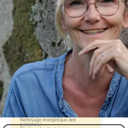
Se
professionnaliser
Masterclasse Feng Shui
Masterclasse Géobiologie
Masterclasse Bioenergie
Découvrir
Ateliers découvertes
Week-ends vibratoires
Explorer
Nettoyage énergétique des lieux
Nettoyage énergétique des
personnes