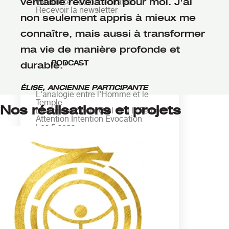
véritable révélation pour moi. J'ai
Guidance audio méditation
Recevoir la newsletter
non seulement appris à mieux me
connaître, mais aussi à transformer
ma vie de manière profonde et
PODCAST
durable."
ÉLISE, ANCIENNE PARTICIPANTE
L'analogie entre l'Homme et le
Temple
Nos réalisations et projets
La connexion au Ciel et à la Terre
Attention Intention Evocation
Les 5 sens
VIDÉOS
Le Feng Shui vu par Pierre et
Dorothée Thirault
3 encouragements proposés à
L'Institut Thirault
Polarité du granit et attraction
terrestre
La coudée sacrée