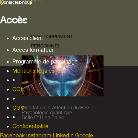
Contactez-nous
Accès
DEVELOPPEMENT
Acces client
PERSONNEL
Accès formateur
Programme de parrainage
Mentions légales
•
CGU
•
CGV
Méditation et Attention divisée
Psychologie quantique
•
Belle Et Bien En Soi
Confidentialité
ARTS
Facebook
Instagram
Linkedin
Google