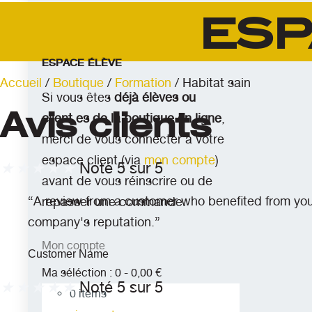
esp
ESPACE ÉLÈVE
Accueil
/
Boutique
/
Formation
/ Habitat sain
Si vous êtes
déjà élèves ou
Avis clients
client.es de la boutique en ligne
,
merci de vous connecter à votre
espace client (via
mon compte
)
★
★
★
★
★
Noté 5 sur 5
avant de vous réinscrire ou de
“A review from a customer who benefited from your 
repasser une commande.
company's reputation.”
Mon compte
Customer Name
Ma séléction :
0
-
0,00
€
★
★
★
★
★
Noté 5 sur 5
0
items