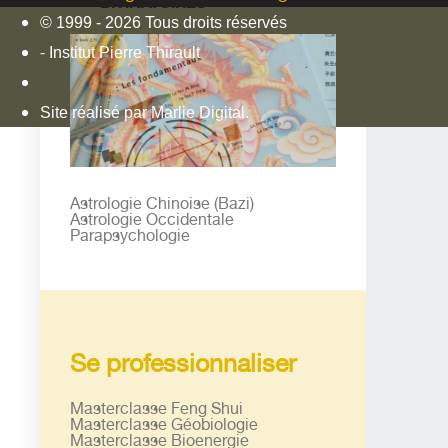
DIVINATOIRES
© 1999 - 2026 Tous droits réservés
- Institut Pierre Thirault
Site réalisé par Marlie Digital.
Astrologie Chinoise (Bazi)
Astrologie Occidentale
Parapsychologie
Se professionnaliser
Masterclasse Feng Shui
Masterclasse Géobiologie
Masterclasse Bioenergie