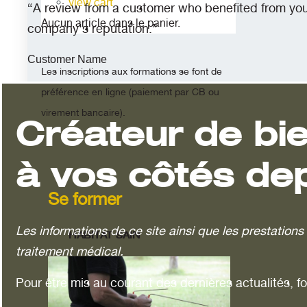
view cart
“A review from a customer who benefited from your 
Aucun article dans le panier.
company's reputation.”
Customer Name
Les inscriptions aux formations se font de
préférence en ligne (paiement par CB ou
virement bancaire).
Créateur de bie
à vos côtés de
Se former
Les informations de ce site ainsi que les prestatio
HABITAT SAIN
traitement médical.
Pour être mis au courant des dernières actualités, f