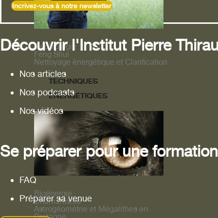
Incrivez-vous à notre newsletter
Découvrir l'Institut Pierre Thirau
Géobiologie
Feng Shui
Nettoyage énergétique et Clarification
Nos articles
TECHNIQUES
Nos podcasts
ÉNERGÉTIQUES
Nos vidéos
Se préparer pour une formation
FAQ
Bioénergie
Préparer sa venue
Chamanisme
Astrogéométrie et Mégalithes en
Bretagne