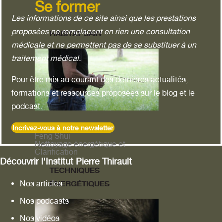
Se former
Les informations de ce site ainsi que les prestations
proposées ne remplacent en rien une consultation
HABITAT SAIN
médicale et ne permettent pas de se substituer à un
traitement médical.
Pour être mis au courant des dernières actualités,
formations et ressources proposées sur le blog et le
podcast.
Géobiologie
Incrivez-vous à notre newsletter
Feng Shui
Nettoyage énergétique et
Clarification
Découvrir l'Institut Pierre Thirault
TECHNIQUES
Nos articles
ÉNERGÉTIQUES
Nos podcasts
Nos vidéos