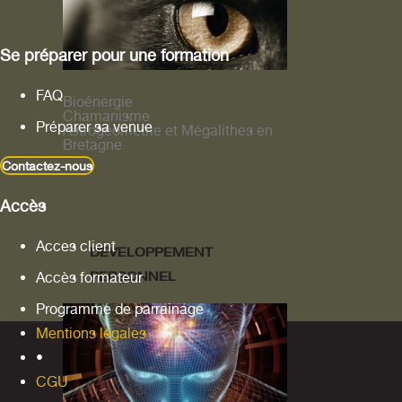
Se préparer pour une formation
FAQ
Bioénergie
Chamanisme
Préparer sa venue
Astrogéométrie et Mégalithes en
Bretagne
Contactez-nous
Accès
Acces client
DEVELOPPEMENT
PERSONNEL
Accès formateur
Programme de parrainage
Mentions légales
•
CGU