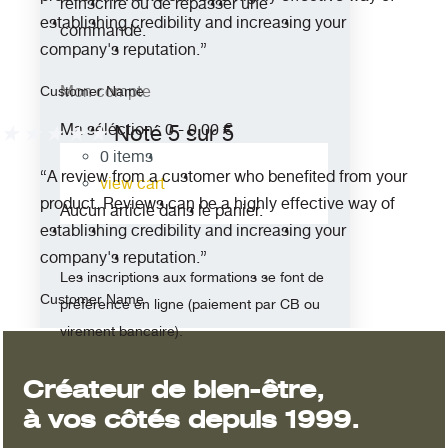
réinscrire ou de repasser une
establishing credibility and increasing your
commande.
company's reputation.”
Mon compte
Customer Name
Ma séléction :
0
-
0,00
€
★
★
★
★
★
Noté 5 sur 5
0
items
“A review from a customer who benefited from your
view cart
product. Reviews can be a highly effective way of
Aucun article dans le panier.
establishing credibility and increasing your
company's reputation.”
Les inscriptions aux formations se font de
Customer Name
préférence en ligne (paiement par CB ou
virement bancaire).
Créateur de bien-être,
à vos côtés depuis 1999.