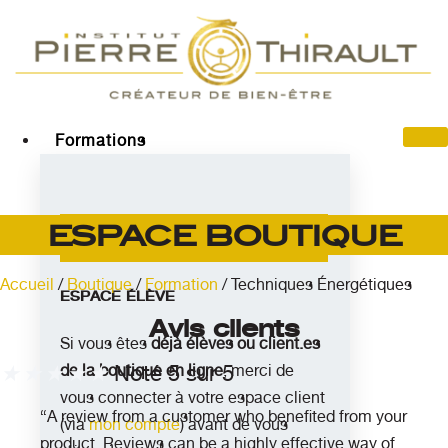
Skip
to
content
Formations
espace boutique
Accueil
/
Boutique
/
Formation
/ Techniques Énergétiques
ESPACE ÉLÈVE
Avis clients
Si vous êtes
déjà élèves ou client.es
★
★
★
★
★
Noté 5 sur 5
de la boutique en ligne
, merci de
vous connecter à votre espace client
“A review from a customer who benefited from your
(via
mon compte
) avant de vous
product. Reviews can be a highly effective way of