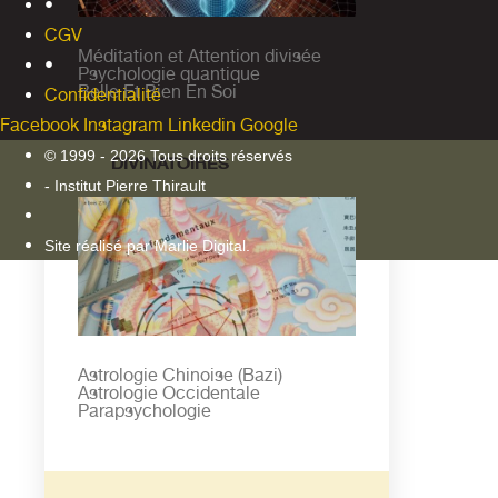
•
CGV
Méditation et Attention divisée
•
Psychologie quantique
Belle Et Bien En Soi
Confidentialité
Facebook
Instagram
Linkedin
Google
ARTS
© 1999 - 2026 Tous droits réservés
DIVINATOIRES
- Institut Pierre Thirault
Site réalisé par Marlie Digital.
Astrologie Chinoise (Bazi)
Astrologie Occidentale
Parapsychologie