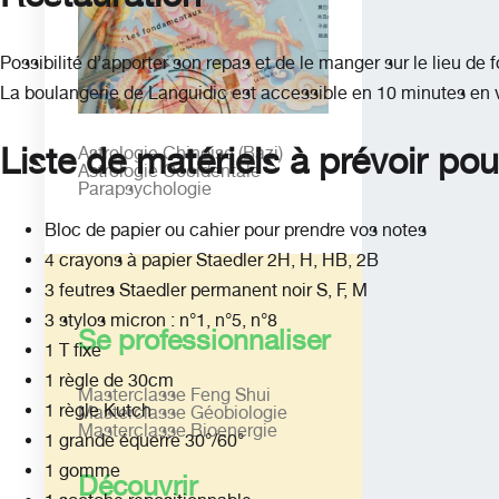
Possibilité d’apporter son repas et de le manger sur le lieu de
La boulangerie de Languidic est accessible en 10 minutes en v
Liste de matériels à prévoir pou
Astrologie Chinoise (Bazi)
Astrologie Occidentale
Parapsychologie
Bloc de papier ou cahier pour prendre vos notes
4 crayons à papier Staedler 2H, H, HB, 2B
3 feutres Staedler permanent noir S, F, M
3 stylos micron : n°1, n°5, n°8
Se professionnaliser
1 T fixe
1 règle de 30cm
Masterclasse Feng Shui
1 règle Kutch
Masterclasse Géobiologie
Masterclasse Bioenergie
1 grande équerre 30°/60°
1 gomme
Découvrir