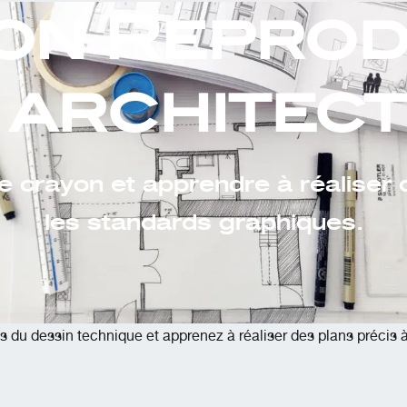
on Reprod
 architec
de crayon et apprendre à réaliser d
les standards graphiques.
 du dessin technique et apprenez à réaliser des plans précis à 