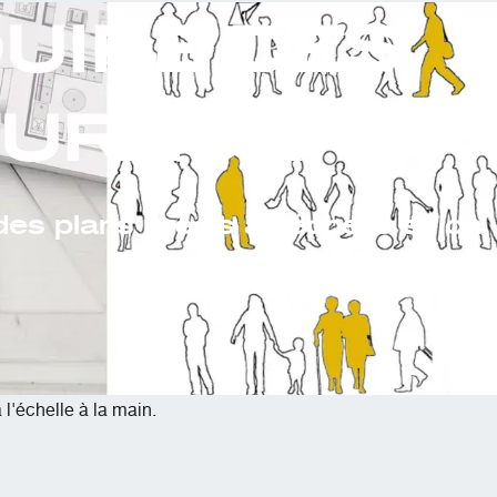
uire des
turaux
es plans précis à l'échelle selon
l'échelle à la main.