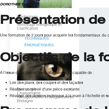
DOROTHÉE THIRAULT
Présentation de 
Géobiologie
Feng Shui
Nettoyage énergétique et
Clarification
ondamentaux du des
Une formation de 2 jours pour acquérir les f
TECHNIQUES
ÉNERGÉTIQUES
Objectifs de la 
A l’issue de la formation, le stagiaire sera capable de :
Lire des plans, des coupes et des façades
Réaliser un relevé d’une pièce existante
Bioénergie
Chamanisme
Réaliser des dessins technique à la main à l’échelle et 
Astrogéométrie et Mégalithes en
Bretagne