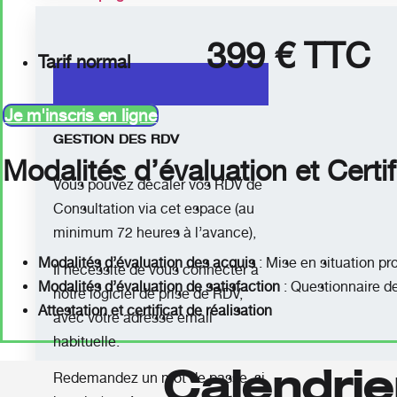
399 € TTC
Tarif normal
Je m'inscris en ligne
GESTION DES RDV
Modalités d’évaluation et Certif
Vous pouvez décaler vos RDV de
Consultation via cet espace (au
minimum 72 heures à l’avance),
Modalités d’évaluation des acquis
: Mise en situation pr
Il nécessite de vous connecter à
Modalités d’évaluation de satisfaction
: Questionnaire de
notre logiciel de prise de RDV,
Attestation et certificat de réalisation
avec votre adresse email
habituelle.
Calendrie
Redemandez un mot de passe, si