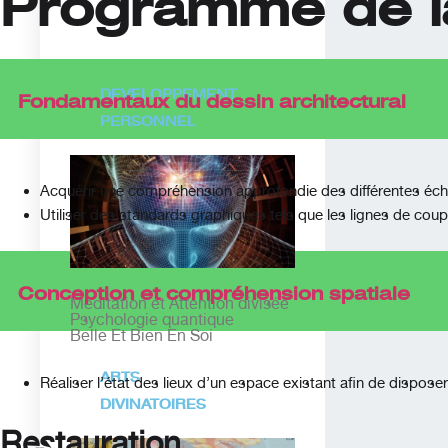
Programme de l
DEVELOPPEMENT
Fondamentaux du dessin architectural
PERSONNEL
Acquérir une compréhension approfondie des différentes échel
Utiliser des standards graphiques tels que les lignes de coup
Conception et compréhension spatiale
Méditation et Attention divisée
Psychologie quantique
Belle Et Bien En Soi
ARTS
Réaliser l’état des lieux d’un espace existant afin de dispos
DIVINATOIRES
Restauration