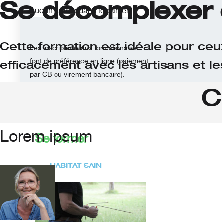
Se décomplexer d
Aucun article dans le panier.
Cette formation est idéale pour ce
Les inscriptions aux formations se
font de préférence en ligne (paiement
efficacement avec les artisans et les
par CB ou virement bancaire).
C
Lorem ipsum
Se former
HABITAT SAIN