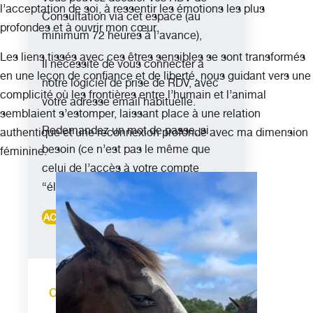
l’acceptation de soi, à ressentir les émotions les plus
Consultation via cet espace (au
profondes et à ouvrir mon cœur.
minimum 72 heures à l’avance),
Les liens tissés avec ces êtres sensibles se sont transformés
Il nécessite de vous connecter à
en une leçon de confiance et de liberté, nous guidant vers une
notre logiciel de prise de RDV, avec
complicité où les frontières entre l’humain et l’animal
votre adresse email habituelle.
semblaient s’estomper, laissant place à une relation
Redemandez un mot de passe, si
authentique et une reconnexion profonde avec ma dimension
besoin (ce n’est pas le même que
féminine.
celui de l’accès à votre compte
“éleve”).
ACCES ESPACE RDV
Consultations