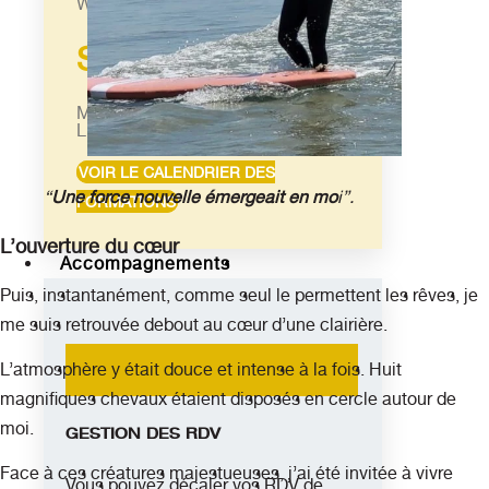
Week-ends vibratoires
S'équiper
Materiel Feng Shui
Librairie
VOIR LE CALENDRIER DES
“
Une force nouvelle émergeait en mo
i”.
FORMATIONS
L’ouverture du cœur
Accompagnements
Puis, instantanément, comme seul le permettent les rêves, je
me suis retrouvée debout au cœur d’une clairière.
L’atmosphère y était douce et intense à la fois. Huit
magnifiques chevaux étaient disposés en cercle autour de
moi.
GESTION DES RDV
Face à ces créatures majestueuses, j’ai été invitée à vivre
Vous pouvez décaler vos RDV de