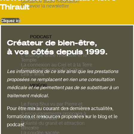
Guidance audio méditation
Thirault
Recevoir la newsletter
Cliquez ici
PODCAST
Créateur de bien-être,
à vos côtés depuis 1999.
L'analogie entre l'Homme et le
Temple
La connexion au Ciel et à la Terre
Attention Intention Evocation
Les informations de ce site ainsi que les prestations
Les 5 sens
proposées ne remplacent en rien une consultation
VIDÉOS
médicale et ne permettent pas de se substituer à un
traitement médical.
Le Feng Shui vu par Pierre et
Pour être mis au courant des dernières actualités,
Dorothée Thirault
3 encouragements proposés à
formations et ressources proposées sur le blog et le
L'Institut Thirault
Polarité du granit et attraction
podcast.
terrestre
La coudée sacrée