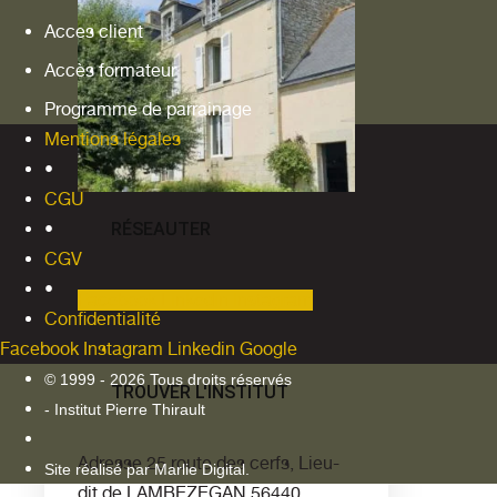
Acces client
Accès formateur
Programme de parrainage
Mentions légales
•
CGU
•
RÉSEAUTER
CGV
•
Facebook
Linkedin
Instagram
Confidentialité
Facebook
Instagram
Linkedin
Google
© 1999 - 2026 Tous droits réservés
TROUVER L'INSTITUT
- Institut Pierre Thirault
Adresse
25 route des cerfs, Lieu-
Site réalisé par Marlie Digital.
dit de LAMBEZEGAN 56440