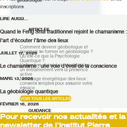
géobiologue
inscriptions.
LIRE AUSSI...
ARTICLES
Quand le Feng Shui traditionnel rejoint le chamanisme :
l’art d’écouter l’âme des lieux
Comment devenir géobiologue et
pourquoi se former en géobiologie ?
JUILLET 17, 2026
Qu'est-ce que la Psychologie
Quantique ?
L’attention divisée et la méditation :
Le chamanisme : une voie d’éveil de la conscience
un entraînement vers la présence
active
Nettoyage énergétique des lieux :
MARS 13, 2026
conseils simples pour assainir votre
espace
La géobiologie quantique
VOIR TOUS LES ARTICLES
FÉVRIER 16, 2026
GUIDANCE
Pour recevoir nos actualités et la
newsletter de l'Institut Pierre