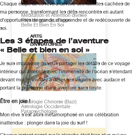
Chaque étape de ce rêve a dévoilé des facettes cachées de
ma personne, transformant les défis rencontrés en autant
Méditation et Attention divisée
Psychologie quantique
d’opportunités de grandir, d’apprendre et de redécouverte de
Belle Et Bien En Soi
soi.
ARTS
Les 3 étapes de l’aventure
DIVINATOIRES
« Belle et bien en soi »
Je suis impatiente de vous partager les détails de ce voyage
intérieur qui a débuté avec l’immensité de l’océan s’étendant
devant moi, m’invitant à défier ses vagues avec audace et
portant la promesse d’une aventure sans limite.
Être en joie !
Astrologie Chinoise (Bazi)
Astrologie Occidentale
Parapsychologie
Mon rêve s’est alors métamorphosé en une célébration
inattendue : plonger dans la joie du surf !