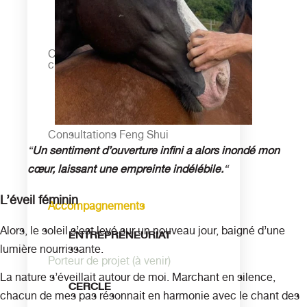
ARTS
DIVINATOIRES
Consultations BaZi – Astrologie
chinoise
HABITAT
SAIN
Consultations Feng Shui
“
Un sentiment d’ouverture infini a alors inondé mon
cœur, laissant une empreinte indélébile.
“
L’éveil féminin
Accompagnements
Alors, le soleil s’est levé sur un nouveau jour, baigné d’une
ENTREPRENEURIAT
lumière nourrissante.
Porteur de projet (à venir)
La nature s’éveillait autour de moi. Marchant en silence,
CERCLE
chacun de mes pas résonnait en harmonie avec le chant des