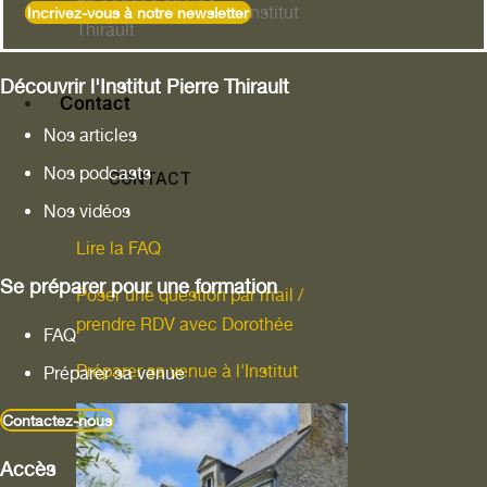
Leur rencontre avec l'Institut
Incrivez-vous à notre newsletter
Thirault
Découvrir l'Institut Pierre Thirault
Contact
Nos articles
Nos podcasts
CONTACT
Nos vidéos
Lire la FAQ
Se préparer pour une formation
Poser une question par mail /
prendre RDV avec Dorothée
FAQ
Préparer sa venue à l'Institut
Préparer sa venue
Contactez-nous
Accès