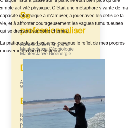
Chaque instant passé sur la planche était bien plus qu’une
simple activité physique. C’était une métaphore vivante de ma
Se
capacité intrinsèque à m’amuser, à jouer avec les défis de la
vie, et à affronter courageusement les vagues tumultueuses
professionnaliser
qui se dressent sur notre chemin.
La pratique du surf est ainsi devenue le reflet de mes propres
Masterclasse Feng Shui
Masterclasse Géobiologie
mouvements dans l’existence.
Masterclasse Bioenergie
Découvrir
Ateliers découvertes
Week-ends vibratoires
Explorer
Nettoyage énergétique des lieux
Nettoyage énergétique des
personnes