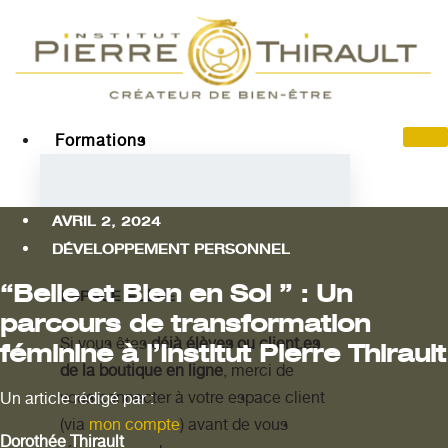
Skip
to
content
Formations
AVRIL 2, 2024
DÉVELOPPEMENT PERSONNEL
“Belle et Bien en Soi ” : Un
ESPACE ÉLÈVE
parcours de transformation
Si vous êtes
déjà élèves ou client.es
féminine à l’Institut Pierre Thirault
de la boutique en ligne
, merci de
vous connecter à votre espace client
Un article rédigé par :
(via
mon compte
) avant de vous
Dorothée Thirault