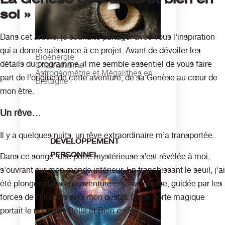
soi »
Dans cet article, je souhaite partager avec vous l’inspiration
qui a donné naissance à ce projet. Avant de dévoiler les
Bioénergie
détails du programme, il me semble essentiel de vous faire
Chamanisme
Astrogéométrie et Mégalithes en
part de l’origine de cette aventure, de sa Genèse au cœur de
Bretagne
mon être.
Un rêve…
Il y a quelques nuits, un rêve extraordinaire m’a transportée.
DEVELOPPEMENT
PERSONNEL
Dans ce songe, une porte mystérieuse s’est révélée à moi,
s’ouvrant sur mon monde intérieur. En franchissant le seuil, j’ai
été plongée dans une aventure enchanteresse, guidée par les
forces de l’Univers vers mon destin. Cette porte magique
portait le nom de « Belle et Bien en Soi ».