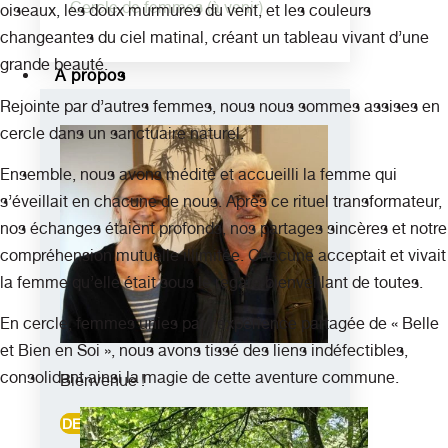
Cercle de femmes (à venir)
oiseaux, les doux murmures du vent, et les couleurs
changeantes du ciel matinal, créant un tableau vivant d’une
grande beauté.
A propos
Rejointe par d’autres femmes, nous nous sommes assises en
cercle dans un sanctuaire naturel.
Ensemble, nous avons médité et accueilli la femme qui
s’éveillait en chacune de nous. Après ce rituel transformateur,
nos échanges étaient profonds, nos partages sincères et notre
compréhension mutuelle illimitée. Chacune acceptait et vivait
la femme qu’elle était sous le regard bienveillant de toutes.
En cercle, femmes unies par l’expérience partagée de « Belle
et Bien en Soi », nous avons tissé des liens indéfectibles,
consolidant ainsi la magie de cette aventure commune.
Bienvenue !
DECOUVRIR L'INSTITUT