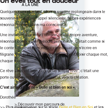
Un éveil tout en douceur
A LA UNE
Quelques jours plus tard, alors que je me replongeais dans le
souvenir de ce rêve, l’appel silencieux de ces expériences
résonnait encore dans ma conscience.
Une invitation à devenir l’héroïne de ma propre aventure,
résonnait comme une mélodie persistante. C’était comme si
le conte « Belle et Bien en Soi » continuait de s’écrire en
filigrane, une histoire où je pouvais encore choisir chaque mot,
chaque tournant.
Ce rêve avait été bien plus qu’un simple rêve ; c’était une
porte ouverte vers l’éveil féminin et vers la création.
C’est ainsi qu’est né « Belle et bien en soi ».
Dorothée
> Découvrir mon parcours de
>> Plus d’information sur le stage
Belle et Bien en Soi
et les