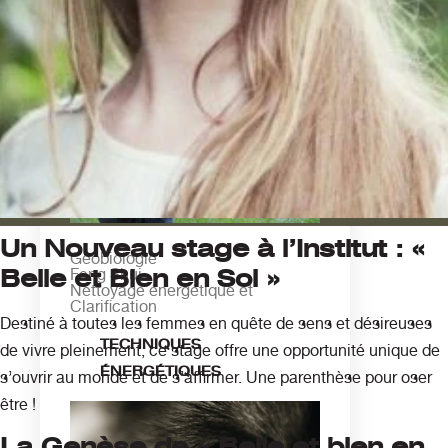
Se former
HABITAT SAIN
Un Nouveau stage à l’Institut : «
Géobiologie
Belle et Bien en Soi »
Feng Shui
Nettoyage énergétique et
Clarification
Destiné à toutes les femmes en quête de sens et désireuses
TECHNIQUES
de vivre pleinement, ce stage offre une opportunité unique de
ÉNERGÉTIQUES
s’ouvrir au monde et de s’affirmer. Une parenthèse pour oser
être !
La Genèse de « Belle et bien en